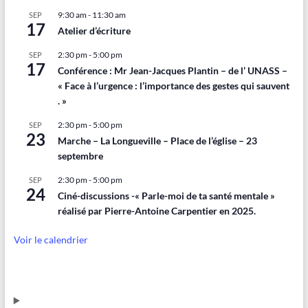
9:30 am
-
11:30 am
SEP
17
Atelier d’écriture
2:30 pm
-
5:00 pm
SEP
17
Conférence : Mr Jean-Jacques Plantin – de l’ UNASS –
« Face à l’urgence : l’importance des gestes qui sauvent
. »
2:30 pm
-
5:00 pm
SEP
23
Marche – La Longueville – Place de l’église – 23
septembre
2:30 pm
-
5:00 pm
SEP
24
Ciné-discussions -« Parle-moi de ta santé mentale »
réalisé par Pierre-Antoine Carpentier en 2025.
Voir le calendrier