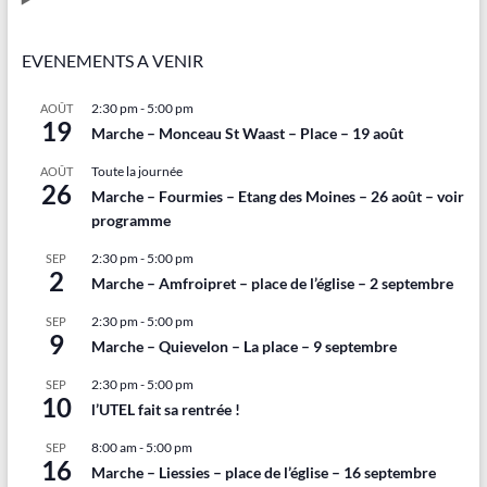
EVENEMENTS A VENIR
2:30 pm
-
5:00 pm
AOÛT
19
Marche – Monceau St Waast – Place – 19 août
Toute la journée
AOÛT
26
Marche – Fourmies – Etang des Moines – 26 août – voir
programme
2:30 pm
-
5:00 pm
SEP
2
Marche – Amfroipret – place de l’église – 2 septembre
2:30 pm
-
5:00 pm
SEP
9
Marche – Quievelon – La place – 9 septembre
2:30 pm
-
5:00 pm
SEP
10
l’UTEL fait sa rentrée !
8:00 am
-
5:00 pm
SEP
16
Marche – Liessies – place de l’église – 16 septembre