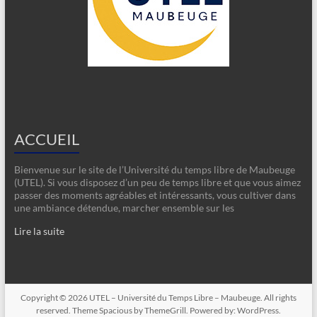
ACCUEIL
Bienvenue sur le site de l’Université du temps libre de Maubeuge
(UTEL). Si vous disposez d’un peu de temps libre et que vous aimez
passer des moments agréables et intéressants, vous cultiver dans
une ambiance détendue, marcher ensemble sur les
Lire la suite
Copyright © 2026
UTEL – Université du Temps Libre – Maubeuge
. All rights
reserved. Theme
Spacious
by ThemeGrill. Powered by:
WordPress
.