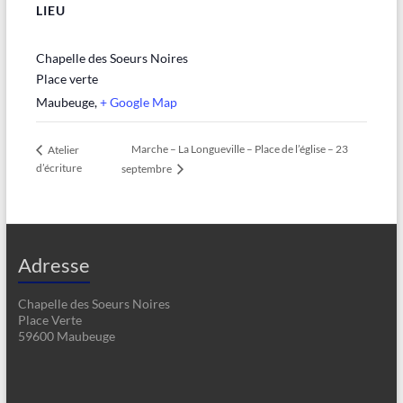
LIEU
Chapelle des Soeurs Noires
Place verte
Maubeuge
,
+ Google Map
Marche – La Longueville – Place de l’église – 23
Atelier
d’écriture
septembre
Adresse
Chapelle des Soeurs Noires
Place Verte
59600 Maubeuge