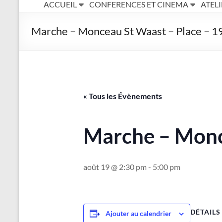
ACCUEIL
CONFERENCES ET CINEMA
ATELI
–
Université
Marche – Monceau St Waast – Place – 1
du
Temps
Libre
« Tous les Évènements
–
Maubeuge
Marche – Monce
août 19 @ 2:30 pm
-
5:00 pm
DÉTAILS
Ajouter au calendrier