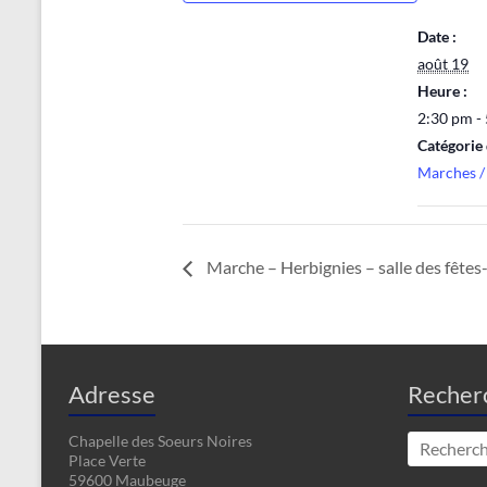
Date :
août 19
Heure :
2:30 pm -
Catégorie
Marches /
Marche – Herbignies – salle des fêtes-
Adresse
Recher
Chapelle des Soeurs Noires
Place Verte
59600 Maubeuge