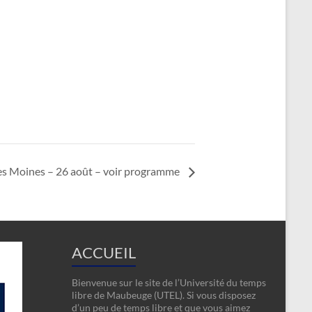
es Moines – 26 août – voir programme
ACCUEIL
Bienvenue sur le site de l’Université du temps
libre de Maubeuge (UTEL). Si vous disposez
d’un peu de temps libre et que vous aimez