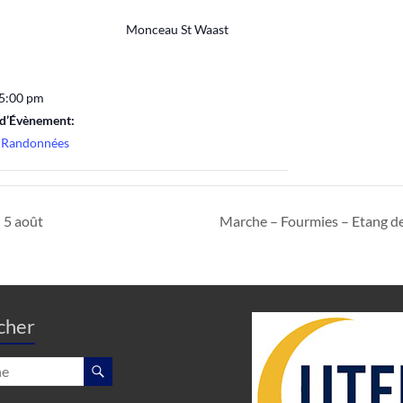
Monceau St Waast
 5:00 pm
 d’Évènement:
 Randonnées
 5 août
Marche – Fourmies – Etang d
cher