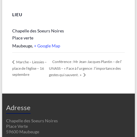
LIEU
Chapelle des Soeurs Noires
Place verte
Maubeuge
,
+ Google Map
Conférence : Mr Jean-Jacques Plantin – de l’
Marche – Liessies –
place de l’église – 16
UNASS – « Face à l’urgence : l’importance des
septembre
gestes qui sauvent . »
Adresse
Chapelle des Soeurs Noires
Place Verte
59600 Maubeuge