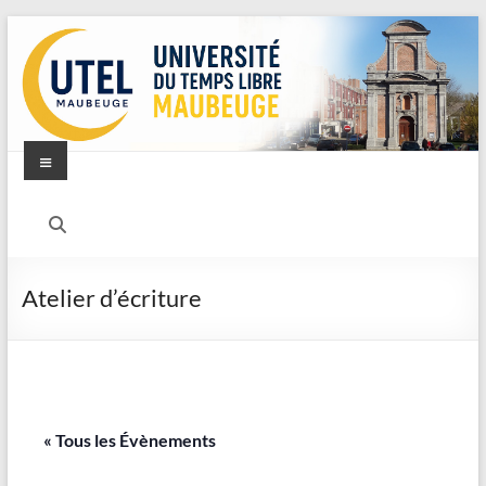
Aller
au
contenu
Menu
UTEL
–
Université
Atelier d’écriture
du
Temps
Libre
–
« Tous les Évènements