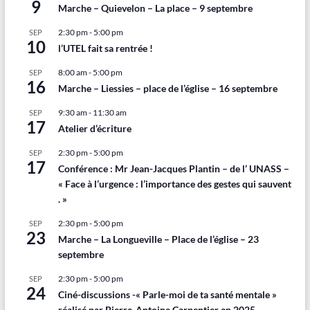
9
Marche – Quievelon – La place – 9 septembre
2:30 pm
-
5:00 pm
SEP
10
l’UTEL fait sa rentrée !
8:00 am
-
5:00 pm
SEP
16
Marche – Liessies – place de l’église – 16 septembre
9:30 am
-
11:30 am
SEP
17
Atelier d’écriture
2:30 pm
-
5:00 pm
SEP
17
Conférence : Mr Jean-Jacques Plantin – de l’ UNASS –
« Face à l’urgence : l’importance des gestes qui sauvent
. »
2:30 pm
-
5:00 pm
SEP
23
Marche – La Longueville – Place de l’église – 23
septembre
2:30 pm
-
5:00 pm
SEP
24
Ciné-discussions -« Parle-moi de ta santé mentale »
réalisé par Pierre-Antoine Carpentier en 2025.