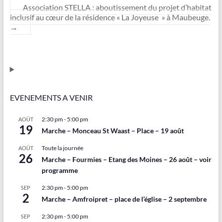
Association STELLA : aboutissement du projet d’habitat
inclusif au cœur de la résidence « La Joyeuse » à Maubeuge.
→
EVENEMENTS A VENIR
2:30 pm
-
5:00 pm
AOÛT
19
Marche – Monceau St Waast – Place – 19 août
Toute la journée
AOÛT
26
Marche – Fourmies – Etang des Moines – 26 août – voir
programme
2:30 pm
-
5:00 pm
SEP
2
Marche – Amfroipret – place de l’église – 2 septembre
2:30 pm
-
5:00 pm
SEP