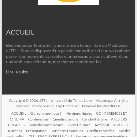
ACCUEIL
Bienvenue sur le site de l’Université du temps libre de Maubeuge
(UTEL). Si vous disposez d’un peu de temps libre et que vous aimez
passer des moments agréables et intéressants, vous cultiver dans
une ambiance détendue, marcher ensemble sur les
Lire la suite
Copyright © 2026
UTEL – Université du Temps Libre – Maubeuge
. All rights
reserved. Theme
Spacious
by ThemeGrill. Powered by:
WordPress
.
ACCUEIL
Qui sommes-nous ?
Mentions légales
CONFERENCES ET
CINEMA
Conférences
Cinédiscussions
Cercle littéraire
ATELIERS
CREATIFS
Dentelles aux fuseaux
Tricot Couture
Art floral
SORTIES
Marches
Présentation
Dernières Nouvelles
Certificat Médical
Sorties
culturelles
ATELIERS D’EXPRESSIONS
Lecture « Les pages enchantées »