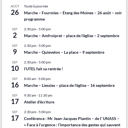
Toute la journée
AOÛT
26
Marche – Fourmies – Etang des Moines – 26 août – voir
programme
2:30 pm
-
5:00 pm
SEP
2
Marche – Amfroipret – place de l’église – 2 septembre
2:30 pm
-
5:00 pm
SEP
9
Marche – Quievelon – La place – 9 septembre
2:30 pm
-
5:00 pm
SEP
10
l’UTEL fait sa rentrée !
8:00 am
-
5:00 pm
SEP
16
Marche – Liessies – place de l’église – 16 septembre
9:30 am
-
11:30 am
SEP
17
Atelier d’écriture
2:30 pm
-
5:00 pm
SEP
17
Conférence : Mr Jean-Jacques Plantin – de l’ UNASS –
« Face à l’urgence : l’importance des gestes qui sauvent