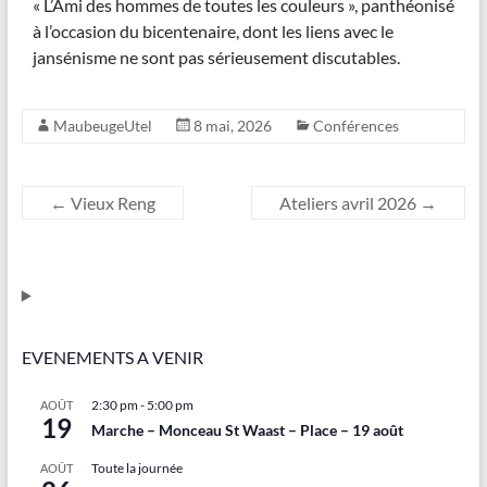
« L’Ami des hommes de toutes les couleurs », panthéonisé
à l’occasion du bicentenaire, dont les liens avec le
jansénisme ne sont pas sérieusement discutables.
MaubeugeUtel
8 mai, 2026
Conférences
←
Vieux Reng
Ateliers avril 2026
→
EVENEMENTS A VENIR
2:30 pm
-
5:00 pm
AOÛT
19
Marche – Monceau St Waast – Place – 19 août
Toute la journée
AOÛT