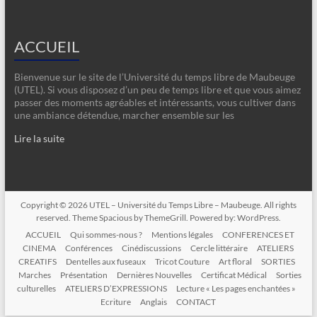
ACCUEIL
Bienvenue sur le site de l’Université du temps libre de Maubeuge
(UTEL). Si vous disposez d’un peu de temps libre et que vous aimez
passer des moments agréables et intéressants, vous cultiver dans
une ambiance détendue, marcher ensemble sur les
Lire la suite
Copyright © 2026
UTEL – Université du Temps Libre – Maubeuge
. All rights
reserved. Theme
Spacious
by ThemeGrill. Powered by:
WordPress
.
ACCUEIL
Qui sommes-nous ?
Mentions légales
CONFERENCES ET
CINEMA
Conférences
Cinédiscussions
Cercle littéraire
ATELIERS
CREATIFS
Dentelles aux fuseaux
Tricot Couture
Art floral
SORTIES
Marches
Présentation
Dernières Nouvelles
Certificat Médical
Sorties
culturelles
ATELIERS D’EXPRESSIONS
Lecture « Les pages enchantées »
Ecriture
Anglais
CONTACT