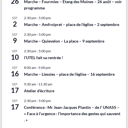
26
Marche – Fourmies – Etang des Moines – 26 août – voir
programme
2:30 pm
-
5:00 pm
SEP
2
Marche – Amfroipret – place de l’église – 2 septembre
2:30 pm
-
5:00 pm
SEP
9
Marche – Quievelon – La place – 9 septembre
2:30 pm
-
5:00 pm
SEP
10
l’UTEL fait sa rentrée !
8:00 am
-
5:00 pm
SEP
16
Marche – Liessies – place de l’église – 16 septembre
9:30 am
-
11:30 am
SEP
17
Atelier d’écriture
2:30 pm
-
5:00 pm
SEP
17
Conférence : Mr Jean-Jacques Plantin – de l’ UNASS –
« Face à l’urgence : l’importance des gestes qui sauvent
. »