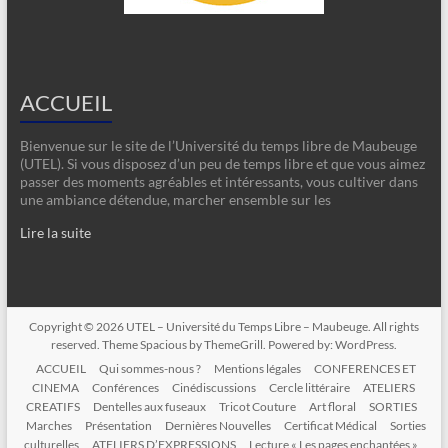
ACCUEIL
Bienvenue sur le site de l’Université du temps libre de Maubeuge
(UTEL). Si vous disposez d’un peu de temps libre et que vous aimez
passer des moments agréables et intéressants, vous cultiver dans
une ambiance détendue, marcher ensemble sur les
Lire la suite
Copyright © 2026
UTEL – Université du Temps Libre – Maubeuge
. All rights
reserved. Theme
Spacious
by ThemeGrill. Powered by:
WordPress
.
ACCUEIL
Qui sommes-nous ?
Mentions légales
CONFERENCES ET
CINEMA
Conférences
Cinédiscussions
Cercle littéraire
ATELIERS
CREATIFS
Dentelles aux fuseaux
Tricot Couture
Art floral
SORTIES
Marches
Présentation
Dernières Nouvelles
Certificat Médical
Sorties
culturelles
ATELIERS D’EXPRESSIONS
Lecture « Les pages enchantées »