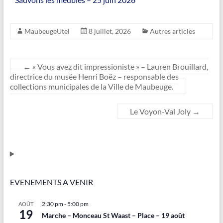
MaubeugeUtel
8 juillet, 2026
Autres articles
←
« Vous avez dit impressioniste » – Lauren Brouillard,
directrice du musée Henri Boëz – responsable des
collections municipales de la Ville de Maubeuge.
Le Voyon-Val Joly
→
EVENEMENTS A VENIR
2:30 pm
-
5:00 pm
AOÛT
19
Marche – Monceau St Waast – Place – 19 août