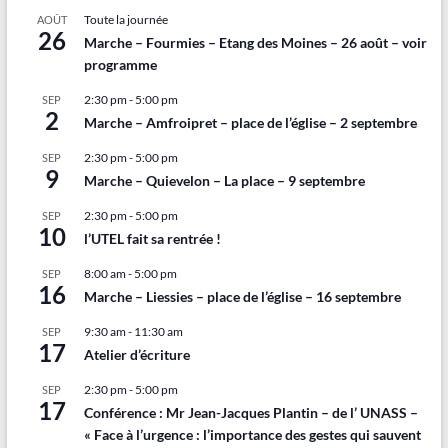
Toute la journée
AOÛT
26
Marche – Fourmies – Etang des Moines – 26 août – voir
programme
2:30 pm
-
5:00 pm
SEP
2
Marche – Amfroipret – place de l’église – 2 septembre
2:30 pm
-
5:00 pm
SEP
9
Marche – Quievelon – La place – 9 septembre
2:30 pm
-
5:00 pm
SEP
10
l’UTEL fait sa rentrée !
8:00 am
-
5:00 pm
SEP
16
Marche – Liessies – place de l’église – 16 septembre
9:30 am
-
11:30 am
SEP
17
Atelier d’écriture
2:30 pm
-
5:00 pm
SEP
17
Conférence : Mr Jean-Jacques Plantin – de l’ UNASS –
« Face à l’urgence : l’importance des gestes qui sauvent