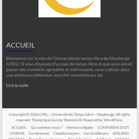
ACCUEIL
Bienvenue sur le site de l’Université du temps libre de Maubeuge
(UTEL). Si vous disposez d’un peu de temps libre et que vous aimez
passer des moments agréables et intéressants, vous cultiver dans
une ambiance détendue, marcher ensemble sur les
Lire la suite
Copyright © 2026
UTEL – Université du Temps Libre – Maubeuge
. All rights
reserved. Theme
Spacious
by ThemeGrill. Powered by:
WordPress
.
ACCUEIL
Qui sommes-nous ?
Mentions légales
CONFERENCES ET
CINEMA
Conférences
Cinédiscussions
Cercle littéraire
ATELIERS