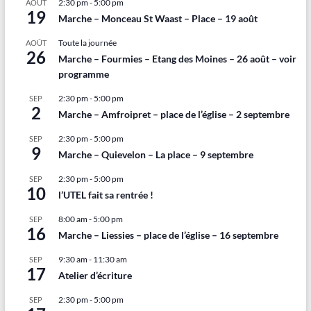
2:30 pm
-
5:00 pm
AOÛT
19
Marche – Monceau St Waast – Place – 19 août
Toute la journée
AOÛT
26
Marche – Fourmies – Etang des Moines – 26 août – voir
programme
2:30 pm
-
5:00 pm
SEP
2
Marche – Amfroipret – place de l’église – 2 septembre
2:30 pm
-
5:00 pm
SEP
9
Marche – Quievelon – La place – 9 septembre
2:30 pm
-
5:00 pm
SEP
10
l’UTEL fait sa rentrée !
8:00 am
-
5:00 pm
SEP
16
Marche – Liessies – place de l’église – 16 septembre
9:30 am
-
11:30 am
SEP
17
Atelier d’écriture
2:30 pm
-
5:00 pm
SEP