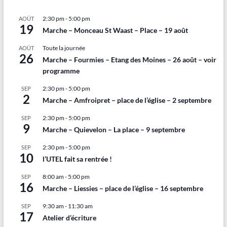
2:30 pm
-
5:00 pm
AOÛT
19
Marche – Monceau St Waast – Place – 19 août
Toute la journée
AOÛT
26
Marche – Fourmies – Etang des Moines – 26 août – voir
programme
2:30 pm
-
5:00 pm
SEP
2
Marche – Amfroipret – place de l’église – 2 septembre
2:30 pm
-
5:00 pm
SEP
9
Marche – Quievelon – La place – 9 septembre
2:30 pm
-
5:00 pm
SEP
10
l’UTEL fait sa rentrée !
8:00 am
-
5:00 pm
SEP
16
Marche – Liessies – place de l’église – 16 septembre
9:30 am
-
11:30 am
SEP
17
Atelier d’écriture