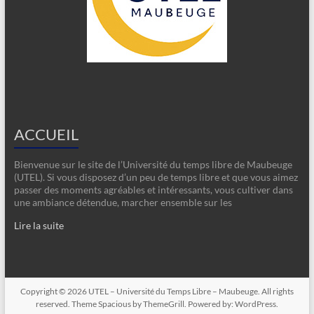
ACCUEIL
Bienvenue sur le site de l’Université du temps libre de Maubeuge
(UTEL). Si vous disposez d’un peu de temps libre et que vous aimez
passer des moments agréables et intéressants, vous cultiver dans
une ambiance détendue, marcher ensemble sur les
Lire la suite
Copyright © 2026
UTEL – Université du Temps Libre – Maubeuge
. All rights
reserved. Theme
Spacious
by ThemeGrill. Powered by:
WordPress
.