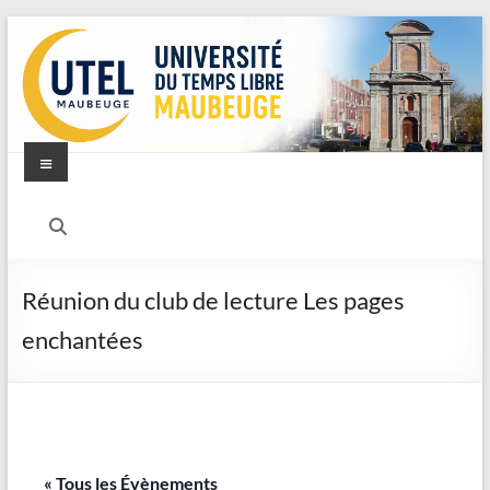
Aller
au
contenu
Menu
UTEL
–
Université
Réunion du club de lecture Les pages
du
enchantées
Temps
Libre
–
« Tous les Évènements