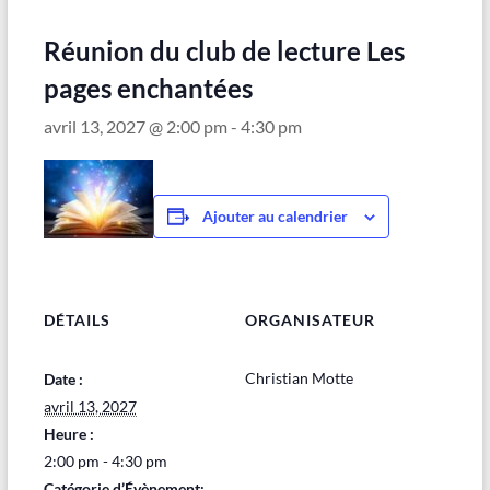
Maubeuge
Réunion du club de lecture Les
pages enchantées
avril 13, 2027 @ 2:00 pm
-
4:30 pm
Ajouter au calendrier
DÉTAILS
ORGANISATEUR
Christian Motte
Date :
avril 13, 2027
Heure :
2:00 pm - 4:30 pm
Catégorie d’Évènement: