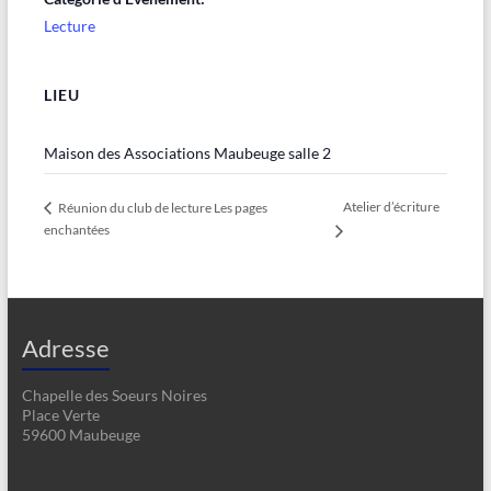
Lecture
LIEU
Maison des Associations Maubeuge salle 2
Atelier d’écriture
Réunion du club de lecture Les pages
enchantées
Adresse
Chapelle des Soeurs Noires
Place Verte
59600 Maubeuge