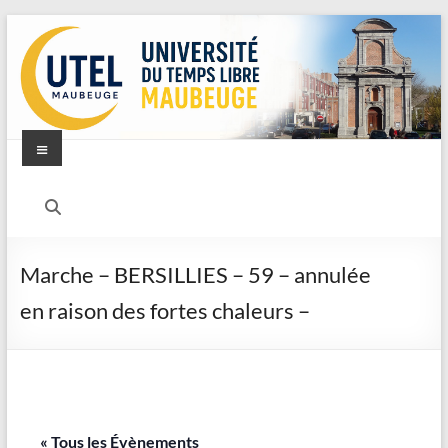
Aller
au
contenu
Menu
UTEL
–
Université
Marche – BERSILLIES – 59 – annulée
du
en raison des fortes chaleurs –
Temps
Libre
–
« Tous les Évènements