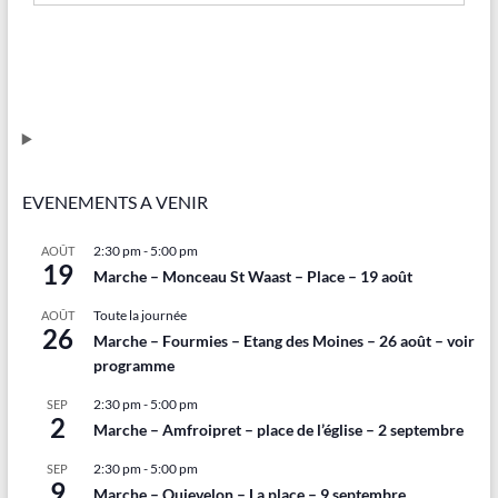
EVENEMENTS A VENIR
2:30 pm
-
5:00 pm
AOÛT
19
Marche – Monceau St Waast – Place – 19 août
Toute la journée
AOÛT
26
Marche – Fourmies – Etang des Moines – 26 août – voir
programme
2:30 pm
-
5:00 pm
SEP
2
Marche – Amfroipret – place de l’église – 2 septembre
2:30 pm
-
5:00 pm
SEP
9
Marche – Quievelon – La place – 9 septembre