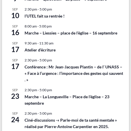
2:30 pm
-
5:00 pm
SEP
10
l’UTEL fait sa rentrée !
8:00 am
-
5:00 pm
SEP
16
Marche – Liessies – place de l’église – 16 septembre
9:30 am
-
11:30 am
SEP
17
Atelier d’écriture
2:30 pm
-
5:00 pm
SEP
17
Conférence : Mr Jean-Jacques Plantin – de l’ UNASS –
« Face à l’urgence : l’importance des gestes qui sauvent
. »
2:30 pm
-
5:00 pm
SEP
23
Marche – La Longueville – Place de l’église – 23
septembre
2:30 pm
-
5:00 pm
SEP
24
Ciné-discussions -« Parle-moi de ta santé mentale »
réalisé par Pierre-Antoine Carpentier en 2025.