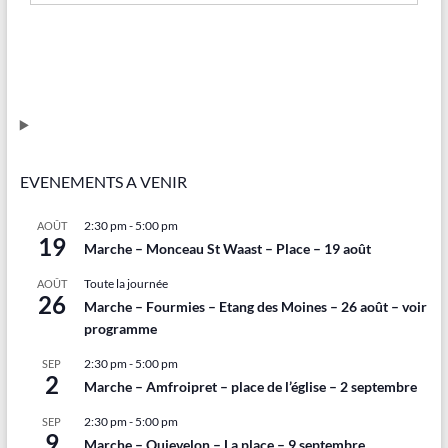
EVENEMENTS A VENIR
2:30 pm
-
5:00 pm
AOÛT
19
Marche – Monceau St Waast – Place – 19 août
Toute la journée
AOÛT
26
Marche – Fourmies – Etang des Moines – 26 août – voir
programme
2:30 pm
-
5:00 pm
SEP
2
Marche – Amfroipret – place de l’église – 2 septembre
2:30 pm
-
5:00 pm
SEP
9
Marche – Quievelon – La place – 9 septembre