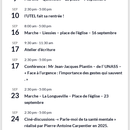
2:30 pm
-
5:00 pm
SEP
10
l’UTEL fait sa rentrée !
8:00 am
-
5:00 pm
SEP
16
Marche – Liessies – place de l’église – 16 septembre
9:30 am
-
11:30 am
SEP
17
Atelier d’écriture
2:30 pm
-
5:00 pm
SEP
17
Conférence : Mr Jean-Jacques Plantin – de l’ UNASS –
« Face à l’urgence : l’importance des gestes qui sauvent
. »
2:30 pm
-
5:00 pm
SEP
23
Marche – La Longueville – Place de l’église – 23
septembre
2:30 pm
-
5:00 pm
SEP
24
Ciné-discussions -« Parle-moi de ta santé mentale »
réalisé par Pierre-Antoine Carpentier en 2025.