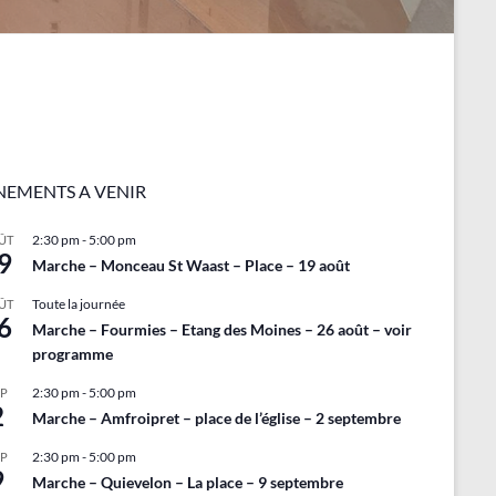
NEMENTS A VENIR
2:30 pm
-
5:00 pm
ÛT
9
Marche – Monceau St Waast – Place – 19 août
Toute la journée
ÛT
6
Marche – Fourmies – Etang des Moines – 26 août – voir
programme
2:30 pm
-
5:00 pm
EP
2
Marche – Amfroipret – place de l’église – 2 septembre
2:30 pm
-
5:00 pm
EP
9
Marche – Quievelon – La place – 9 septembre