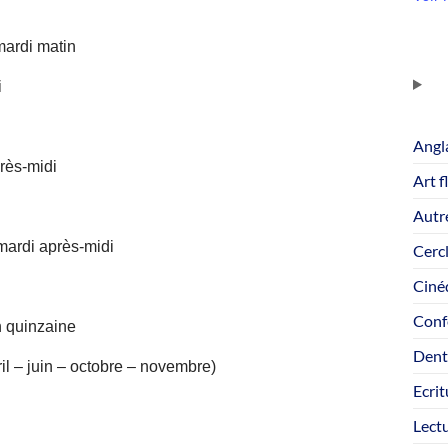
 mardi matin
i
Angl
près-midi
Art f
Autre
mardi après-midi
Cercl
Ciné
Conf
n quinzaine
Dent
il – juin – octobre – novembre)
Ecrit
Lect