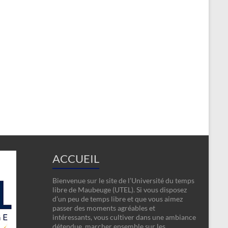
ACCUEIL
Bienvenue sur le site de l’Université du temps
libre de Maubeuge (UTEL). Si vous disposez
d’un peu de temps libre et que vous aimez
passer des moments agréables et
intéressants, vous cultiver dans une ambiance
détendue, marcher ensemble sur les