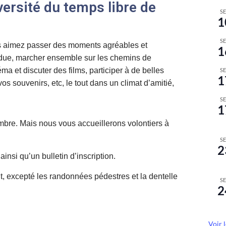
versité du temps libre de
S
1
S
us aimez passer des moments agréables et
1
ndue, marcher ensemble sur les chemins de
ma et discuter des films, participer à de belles
S
1
vos souvenirs, etc, le tout dans un climat d’amitié,
S
1
bre. Mais nous vous accueillerons volontiers à
S
2
nsi qu’un bulletin d’inscription.
ût, excepté les randonnées pédestres et la dentelle
S
2
Voir 