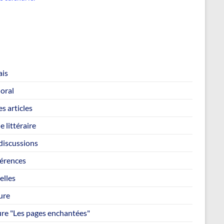
ais
loral
s articles
e littéraire
discussions
érences
elles
ure
ure "Les pages enchantées"