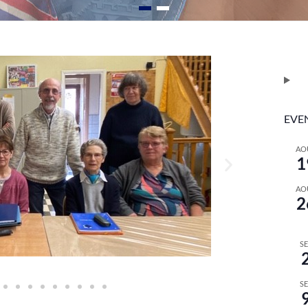
EVE
AO
1
AO
2
S
S