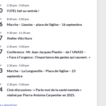
2:30 pm
-
5:00 pm
EP
0
l’UTEL fait sa rentrée !
8:00 am
-
5:00 pm
EP
6
Marche – Liessies – place de l’église – 16 septembre
9:30 am
-
11:30 am
EP
7
Atelier d’écriture
2:30 pm
-
5:00 pm
EP
7
Conférence : Mr Jean-Jacques Plantin – de l’ UNASS –
« Face à l’urgence : l’importance des gestes qui sauvent . »
2:30 pm
-
5:00 pm
EP
3
Marche – La Longueville – Place de l’église – 23
septembre
2:30 pm
-
5:00 pm
EP
4
Ciné-discussions -« Parle-moi de ta santé mentale »
réalisé par Pierre-Antoine Carpentier en 2025.
le calendrier