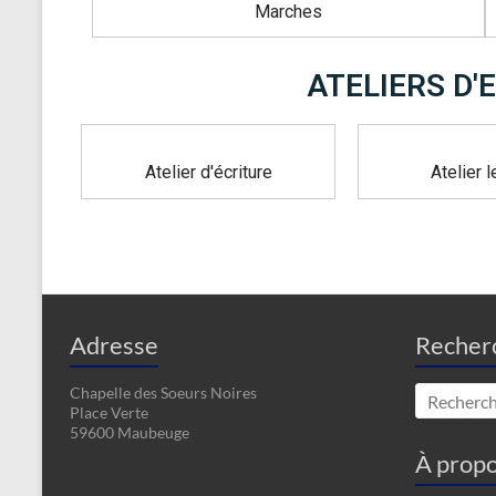
Marches
ATELIERS D'
Atelier d'écriture
Atelier l
Adresse
Recher
Chapelle des Soeurs Noires
Place Verte
59600 Maubeuge
À propo