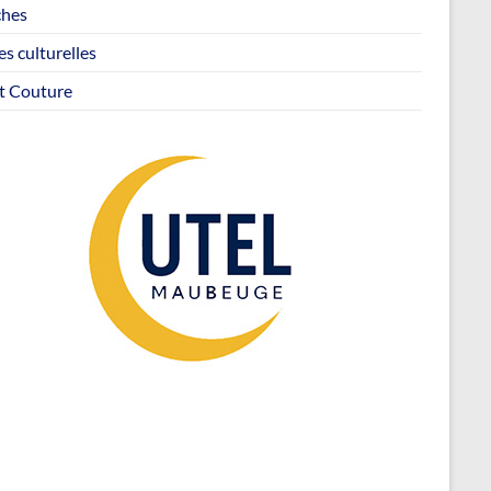
hes
es culturelles
ot Couture