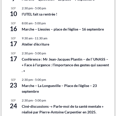
2:30 pm
-
5:00 pm
SEP
10
l’UTEL fait sa rentrée !
8:00 am
-
5:00 pm
SEP
16
Marche – Liessies – place de l’église – 16 septembre
9:30 am
-
11:30 am
SEP
17
Atelier d’écriture
2:30 pm
-
5:00 pm
SEP
17
Conférence : Mr Jean-Jacques Plantin – de l’ UNASS –
« Face à l’urgence : l’importance des gestes qui sauvent
. »
2:30 pm
-
5:00 pm
SEP
23
Marche – La Longueville – Place de l’église – 23
septembre
2:30 pm
-
5:00 pm
SEP
24
Ciné-discussions -« Parle-moi de ta santé mentale »
réalisé par Pierre-Antoine Carpentier en 2025.