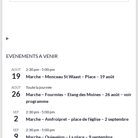
EVENEMENTS A VENIR
2:30 pm
-
5:00 pm
AOÛT
19
Marche – Monceau St Waast – Place – 19 août
Toute la journée
AOÛT
26
Marche – Fourmies – Etang des Moines – 26 août – voir
programme
2:30 pm
-
5:00 pm
SEP
2
Marche – Amfroipret – place de l’église – 2 septembre
2:30 pm
-
5:00 pm
SEP
9
Marche – Quievelon – La place – 9 septembre