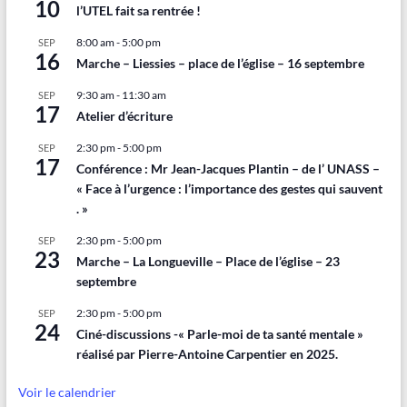
10
l’UTEL fait sa rentrée !
8:00 am
-
5:00 pm
SEP
16
Marche – Liessies – place de l’église – 16 septembre
9:30 am
-
11:30 am
SEP
17
Atelier d’écriture
2:30 pm
-
5:00 pm
SEP
17
Conférence : Mr Jean-Jacques Plantin – de l’ UNASS –
« Face à l’urgence : l’importance des gestes qui sauvent
. »
2:30 pm
-
5:00 pm
SEP
23
Marche – La Longueville – Place de l’église – 23
septembre
2:30 pm
-
5:00 pm
SEP
24
Ciné-discussions -« Parle-moi de ta santé mentale »
réalisé par Pierre-Antoine Carpentier en 2025.
Voir le calendrier