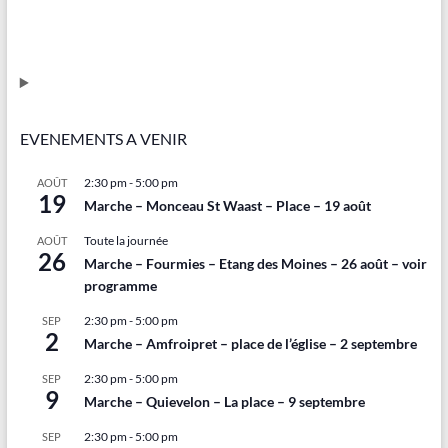
EVENEMENTS A VENIR
2:30 pm
-
5:00 pm
AOÛT
19
Marche – Monceau St Waast – Place – 19 août
Toute la journée
AOÛT
26
Marche – Fourmies – Etang des Moines – 26 août – voir
programme
2:30 pm
-
5:00 pm
SEP
2
Marche – Amfroipret – place de l’église – 2 septembre
2:30 pm
-
5:00 pm
SEP
9
Marche – Quievelon – La place – 9 septembre
2:30 pm
-
5:00 pm
SEP