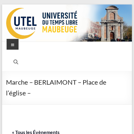
Aller
au
contenu
Menu
UTEL
–
Université
Marche – BERLAIMONT – Place de
du
l’église –
Temps
Libre
–
« Tous les Évènements