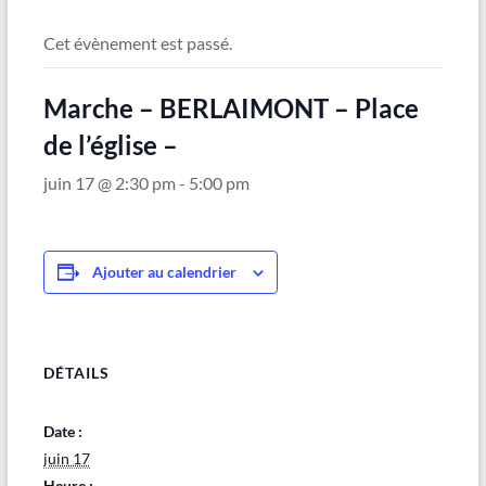
Maubeuge
Cet évènement est passé.
Marche – BERLAIMONT – Place
de l’église –
juin 17 @ 2:30 pm
-
5:00 pm
Ajouter au calendrier
DÉTAILS
Date :
juin 17
Heure :