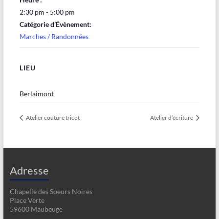
2:30 pm - 5:00 pm
Catégorie d’Évènement:
Marches / Randonnées
LIEU
Berlaimont
Atelier couture tricot
Atelier d’écriture
Adresse
Chapelle des Soeurs Noires
Place Verte
59600 Maubeuge